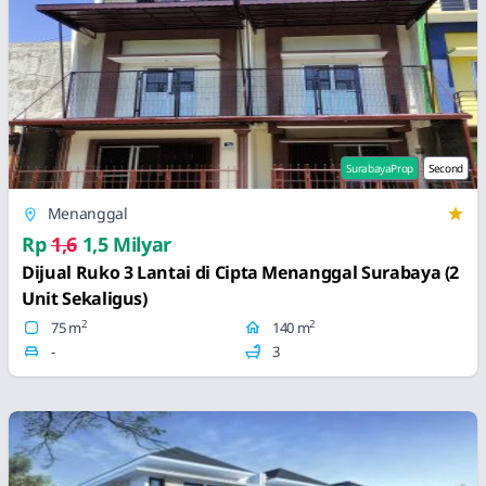
SurabayaProp
Second
Menanggal
Rp
1,6
1,5 Milyar
Dijual Ruko 3 Lantai di Cipta Menanggal Surabaya (2
Unit Sekaligus)
2
2
75 m
140 m
-
3