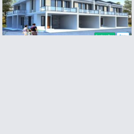
SurabayaProp
Baru
Kalirungkut
Rp
1,3
1,25 Milyar
Brand New! Rumah Minimalis Modern - 1 Menit Ke
Raya MERR
2
2
55 m
82 m
3
2