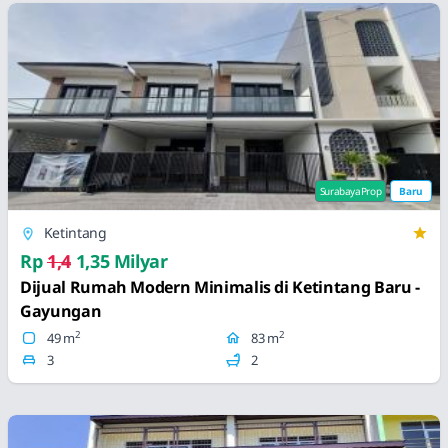
SurabayaProp
Baru
Ketintang
Rp
1,4
1,35 Milyar
Dijual Rumah Modern Minimalis di Ketintang Baru -
Gayungan
2
2
49 m
83 m
3
2