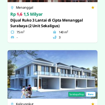
Menanggal
Rp
1,6
1,5 Milyar
Dijual Ruko 3 Lantai di Cipta Menanggal
Surabaya (2 Unit Sekaligus)
2
2
75 m
140 m
-
3
SurabayaProp
Baru
Kalirungkut