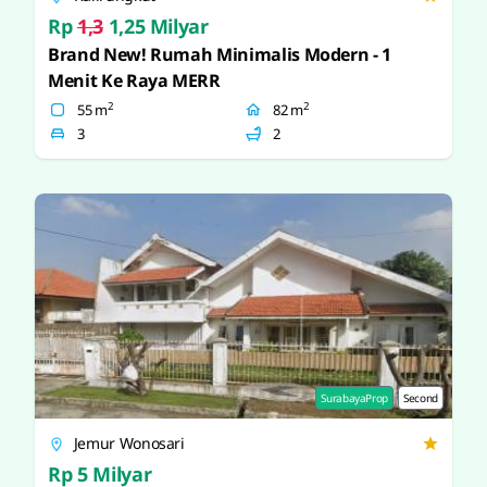
Rp
1,3
1,25 Milyar
Brand New! Rumah Minimalis Modern - 1
Menit Ke Raya MERR
2
2
55 m
82 m
3
2
SurabayaProp
Second
Jemur Wonosari
Rp 5 Milyar