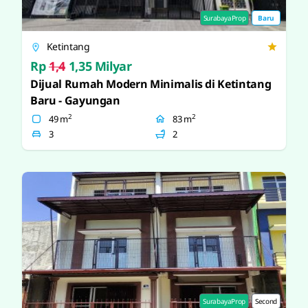
SurabayaProp
Baru
Ketintang
Rp
1,4
1,35 Milyar
Dijual Rumah Modern Minimalis di Ketintang
Baru - Gayungan
2
2
49 m
83 m
3
2
SurabayaProp
Second