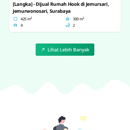
[Langka] - Dijual Rumah Hook di Jemursari,
Jemurwonosari, Surabaya
2
2
425 m
300 m
4
2
Lihat Lebih Banyak