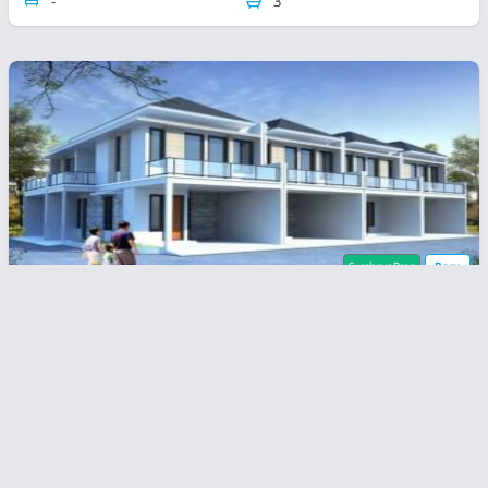
-
3
SurabayaProp
Baru
Kalirungkut
Rp
1,3
1,25 Milyar
Brand New! Rumah Minimalis Modern - 1 Menit Ke
Raya MERR
2
2
55 m
82 m
3
2