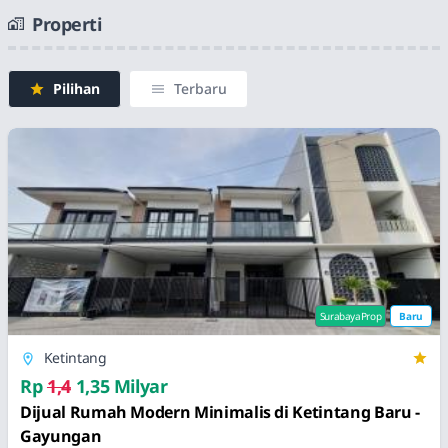
Properti
Pilihan
Terbaru
SurabayaProp
Baru
Ketintang
Rp
1,4
1,35 Milyar
Dijual Rumah Modern Minimalis di Ketintang Baru -
Gayungan