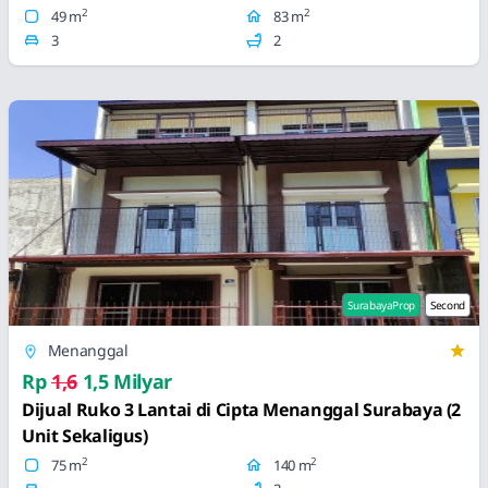
2
2
49 m
83 m
3
2
SurabayaProp
Second
Menanggal
Rp
1,6
1,5 Milyar
Dijual Ruko 3 Lantai di Cipta Menanggal Surabaya (2
Unit Sekaligus)
2
2
75 m
140 m