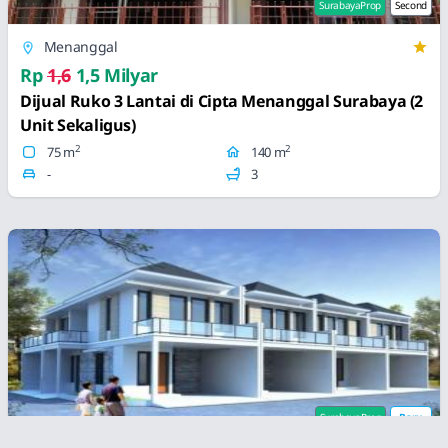
SurabayaProp
Second
Menanggal
Rp
1,6
1,5 Milyar
Dijual Ruko 3 Lantai di Cipta Menanggal Surabaya (2
Unit Sekaligus)
2
2
75 m
140 m
-
3
SurabayaProp
Baru