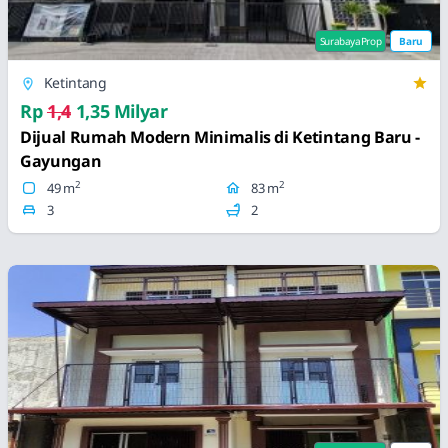
SurabayaProp
Baru
Ketintang
Rp
1,4
1,35 Milyar
Dijual Rumah Modern Minimalis di Ketintang Baru -
Gayungan
2
2
49 m
83 m
3
2