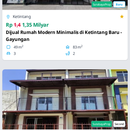
SurabayaProp
Baru
Ketintang
Rp
1,4
1,35 Milyar
Dijual Rumah Modern Minimalis di Ketintang Baru -
Gayungan
2
2
49 m
83 m
3
2
SurabayaProp
Second