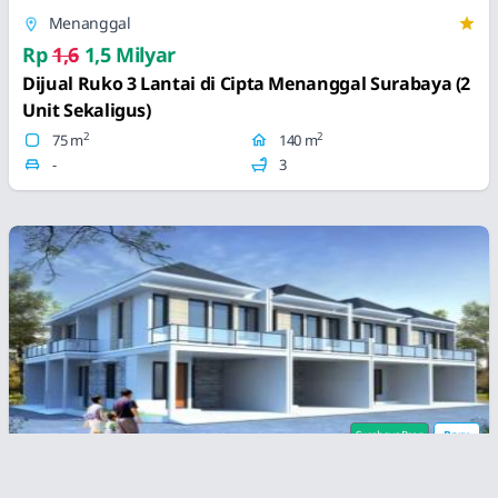
Menanggal
Rp
1,6
1,5 Milyar
Dijual Ruko 3 Lantai di Cipta Menanggal Surabaya (2
Unit Sekaligus)
2
2
75 m
140 m
-
3
SurabayaProp
Baru
Kalirungkut