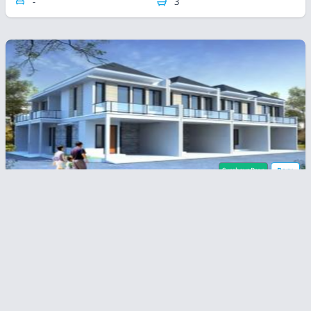
-
3
SurabayaProp
Baru
Kalirungkut
Rp
1,3
1,25 Milyar
Brand New! Rumah Minimalis Modern - 1 Menit Ke
Raya MERR
2
2
55 m
82 m
3
2