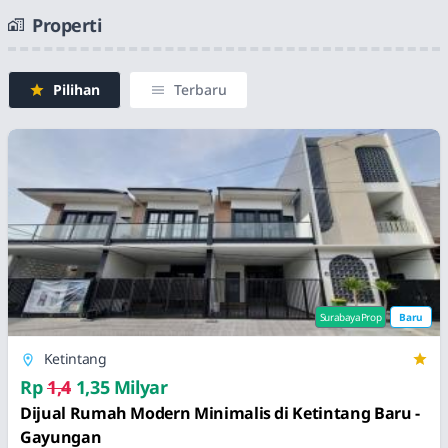
Properti
Pilihan
Terbaru
SurabayaProp
Baru
Ketintang
Rp
1,4
1,35 Milyar
Dijual Rumah Modern Minimalis di Ketintang Baru -
Gayungan