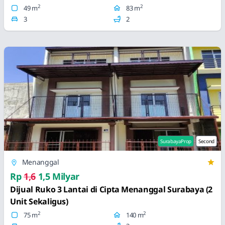
2
2
49 m
83 m
3
2
SurabayaProp
Second
Menanggal
Rp
1,6
1,5 Milyar
Dijual Ruko 3 Lantai di Cipta Menanggal Surabaya (2
Unit Sekaligus)
2
2
75 m
140 m