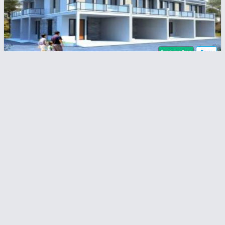
SurabayaProp
Baru
Kalirungkut
Rp
1,3
1,25 Milyar
Brand New! Rumah Minimalis Modern - 1 Menit Ke
Raya MERR
2
2
55 m
82 m
3
2