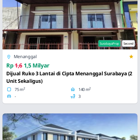
SurabayaProp
Second
Menanggal
Rp
1,6
1,5 Milyar
Dijual Ruko 3 Lantai di Cipta Menanggal Surabaya (2
Unit Sekaligus)
2
2
75 m
140 m
-
3