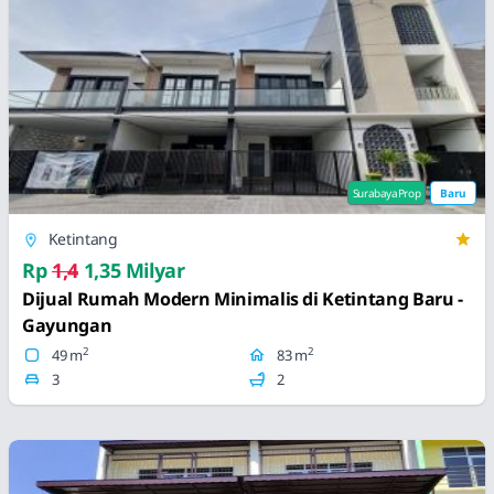
SurabayaProp
Baru
Ketintang
Rp
1,4
1,35 Milyar
Dijual Rumah Modern Minimalis di Ketintang Baru -
Gayungan
2
2
49 m
83 m
3
2