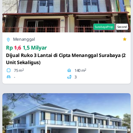
SurabayaProp
Second
Menanggal
Rp
1,6
1,5 Milyar
Dijual Ruko 3 Lantai di Cipta Menanggal Surabaya (2
Unit Sekaligus)
2
2
75 m
140 m
-
3