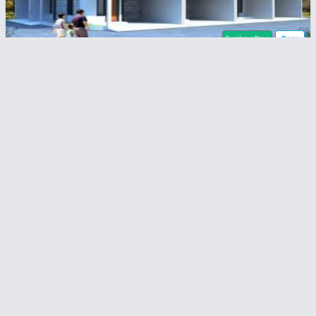
SurabayaProp
Baru
Kalirungkut
Rp
1,3
1,25 Milyar
Brand New! Rumah Minimalis Modern - 1 Menit Ke
Raya MERR
2
2
55 m
82 m
3
2
NEWSLETTER
Subscribe to our newsletter