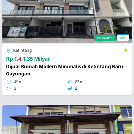
SurabayaProp
Baru
Ketintang
Rp
1,4
1,35 Milyar
Dijual Rumah Modern Minimalis di Ketintang Baru -
Gayungan
2
2
49 m
83 m
3
2